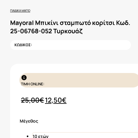
ΠΑΙΔΙΚΆ ΜΑΓΙΌ
Mayoral Μπικίνι σταμπωτό κορίτσι Κωδ.
25-06768-052 Τυρκουάζ
ΚΩΔΙΚΟΣ:
ΤΙΜΗ ONLINE:
Original
Η
25,00
€
12,50
€
price
τρέχουσα
was:
τιμή
Μέγεθος
25,00€.
είναι:
12,50€.
10 ετών