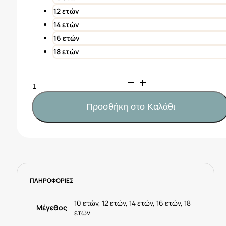
12 ετών
14 ετών
16 ετών
18 ετών
Mayoral
Μπικίνι
σταμπωτό
Προσθήκη στο Καλάθι
κορίτσι
Κωδ.
25-
06768-
052
Τυρκουάζ
ΠΛΗΡΟΦΟΡΙΕΣ
ποσότητα
10 ετών, 12 ετών, 14 ετών, 16 ετών, 18
Μέγεθος
ετών