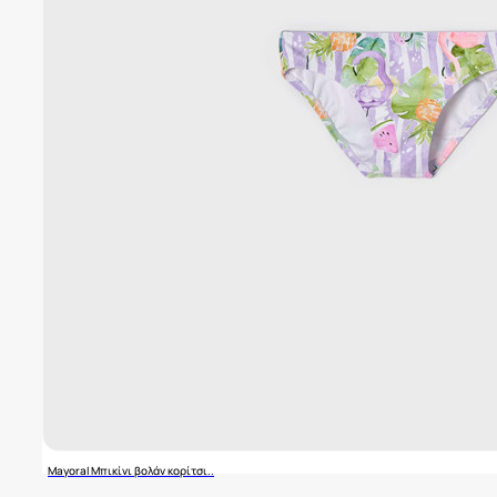
Mayoral Μπικίνι βολάν κορίτσι..