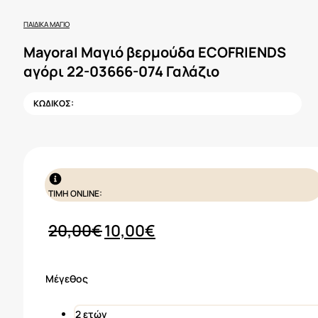
ΠΑΙΔΙΚΆ ΜΑΓΙΌ
Mayoral Μαγιό βερμούδα ECOFRIENDS
αγόρι 22-03666-074 Γαλάζιο
ΚΩΔΙΚΟΣ:
ΤΙΜΗ ONLINE:
Original
Η
20,00
€
10,00
€
price
τρέχουσα
was:
τιμή
Μέγεθος
20,00€.
είναι:
10,00€.
2 ετών