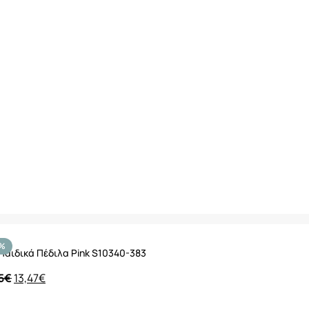
was:
τιμή
29,00€.
είναι:
14,50€.
0%
Παιδικά Πέδιλα Pink S10340-383
Original
Η
5
€
13,47
€
price
τρέχουσα
was:
τιμή