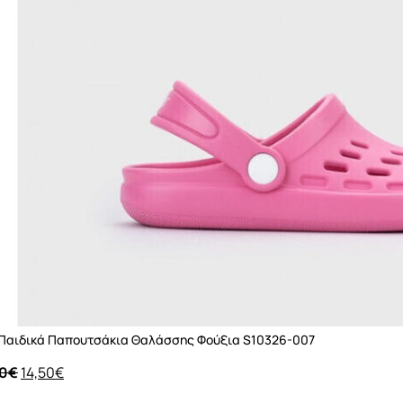
 Παιδικά Παπουτσάκια Θαλάσσης Φούξια S10326-007
Original
Η
0
€
14,50
€
price
τρέχουσα