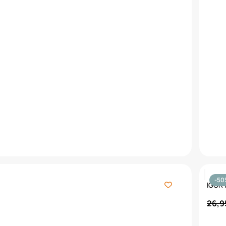
-5
IGOR 
26,9