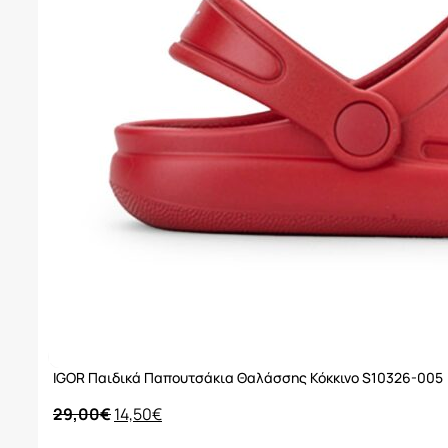
Αξεσουάρ Καροτσιού
IGOR Παιδικά Παπουτσάκια Θαλάσσης Κόκκινο S10326-005
Original
Η
29,00
€
14,50
€
price
τρέχουσα