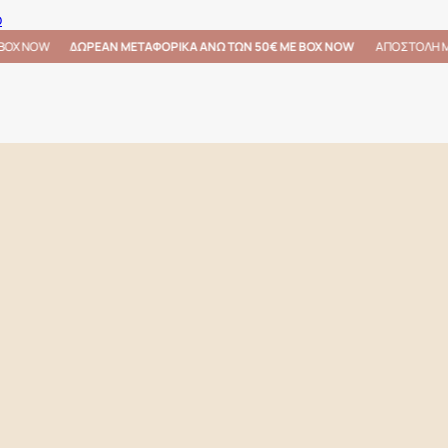
ο
ΣΤΟΛΗ ΜΕ BOX NOW
ΔΩΡΕΑΝ ΜΕΤΑΦΟΡΙΚΑ ΑΝΩ ΤΩΝ 50€ ΜΕ BOX NOW
Α
Βόλτα & Μετακίνηση
Μπάνιο & Περιποίηση
Παιδικά Φορέματα
Παιδικά Μοκασίνια
Παιδικές Φόρμες
Παπούτσια Αγκαλιάς
Φαγητό & Θηλασμός
Παιδικές Σαλοπέτες
Παιδικές Παντόφλες
Παιχνίδι & Ανάπτυξη
Παιδικά Σορτς & Βερμούδες
Παιδικές Κάλτσες
Βρεφικά Ρούχα & Παπούτσια
Παιδικά Πουκάμισα
Βρεφικό Δωμάτιο
Παιδικά Ισοθερμικά
Παιδικές Τσάντες
Παιδικό Δωμάτιο