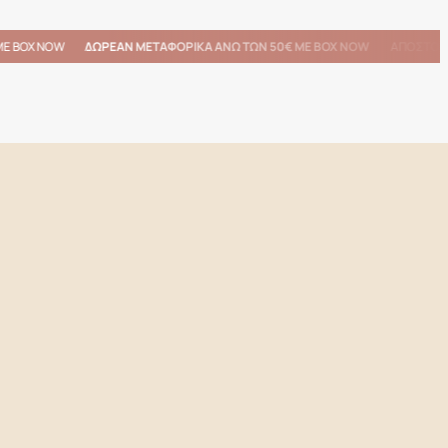
ΠΟΣΤΟΛΗ ΜΕ BOX NOW
ΔΩΡΕΑΝ ΜΕΤΑΦΟΡΙΚΑ ΑΝΩ ΤΩΝ 50€ ΜΕ BOX NOW
Παιδικά Μπουφάν
Παιδικά Μποτάκια & Μπότες
Παιδικά Μαγιό
Παιδικές Εσπαντρίγιες
Παιδικές Ζακέτες
Παιδικές Σαγιονάρες
Παιδικά Κολάν
Παιδικές Πιτζάμες
Παιδικές Φούστες
Παιδικά Αξεσουάρ