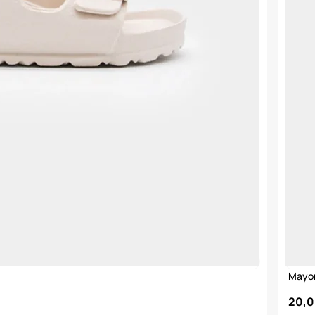
Mayor
20,