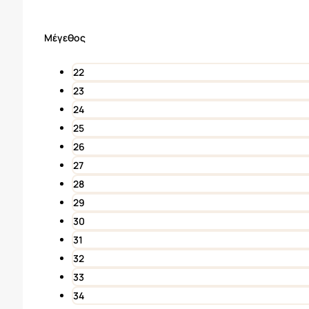
price
τρέχουσα
was:
τιμή
Μέγεθος
27,95€.
είναι:
13,97€.
22
23
24
25
26
27
28
29
30
31
32
33
34