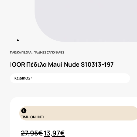
,
ΠΑΙΔΙΚΆ ΠΈΔΙΛΑ
ΠΑΙΔΙΚΈΣ ΣΑΓΙΟΝΆΡΕΣ
IGOR Πέδιλα Maui Nude S10313-197
ΚΩΔΙΚΟΣ:
ΤΙΜΗ ONLINE:
Original
Η
27,95
€
13,97
€