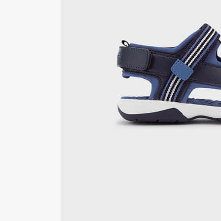
Αξεσουάρ Αυτοκινήτου