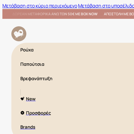
Μετάβαση στο κύριο περιεχόμενο
Μετάβαση στο υποσέλιδ
ΛΗ ΜΕ BOX NOW
ΔΩΡΕΑΝ ΜΕΤΑΦΟΡΙΚΑ ΑΝΩ ΤΩΝ 50€ ΜΕ BOX NOW
ΑΠΟΣ
ΚΑΤΗΓΟΡΙΕΣ
ΚΑΤΗΓΟΡΙΕΣ
Ρούχα
Παιδικά Σετ Ρούχων
Παιδικά Sneakers
Παπούτσια
Παιδικές Μπλούζες
Παιδικά Πέδιλα
Παιδικά Παντελόνια
Παιδικές Μπαλαρίνες
Βρεφανάπτυξη
Παιδικά Πουλόβερ
Παιδικά Εσώρουχα
New
Παιδικά Φούτερ
Παιδικά Καλσόν
Προσφορές
Παιδικά Μπουρνούζια
Brands