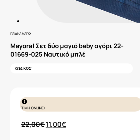
ΠΑΙΔΙΚΆ ΜΑΓΙΌ
Mayoral Σετ δύο μαγιό baby αγόρι 22-
01669-025 Ναυτικό μπλέ
ΚΩΔΙΚΟΣ:
ΤΙΜΗ ONLINE:
Original
Η
22,00
€
11,00
€
price
τρέχουσα