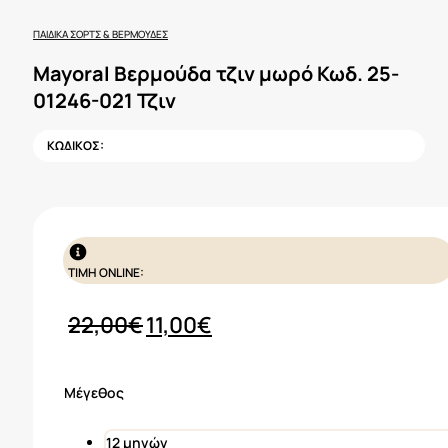
ΠΑΙΔΙΚΆ ΣΟΡΤΣ & ΒΕΡΜΟΎΔΕΣ
Mayoral Βερμούδα τζιν μωρό Κωδ. 25-
01246-021 Τζιν
ΚΩΔΙΚΟΣ:
ΤΙΜΗ ONLINE:
Original
Η
22,00
€
11,00
€
price
τρέχουσα
was:
τιμή
Μέγεθος
22,00€.
είναι:
11,00€.
12 μηνών