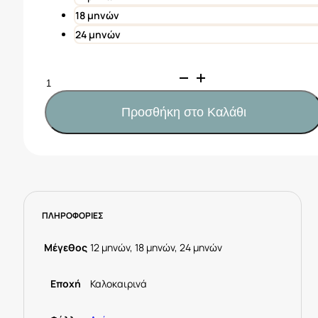
18 μηνών
24 μηνών
Mayoral
Βερμούδα
τζιν
Προσθήκη στο Καλάθι
μωρό
Κωδ.
25-
01246-
021
Τζιν
ΠΛΗΡΟΦΟΡΙΕΣ
ποσότητα
Μέγεθος
12 μηνών, 18 μηνών, 24 μηνών
Εποχή
Καλοκαιρινά