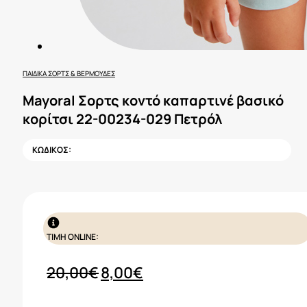
ΠΑΙΔΙΚΆ ΣΟΡΤΣ & ΒΕΡΜΟΎΔΕΣ
Mayoral Σορτς κοντό καπαρτινέ βασικό
κορίτσι 22-00234-029 Πετρόλ
ΚΩΔΙΚΟΣ:
ΤΙΜΗ ONLINE:
Original
Η
20,00
€
8,00
€
price
τρέχουσα