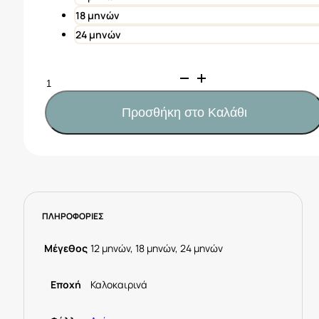
18 μηνών
24 μηνών
Mayoral
Βερμούδα
αμπιγιέ
Προσθήκη στο Καλάθι
μωρό
Κωδ.
25-
01240-
094
Μπλέ
ΠΛΗΡΟΦΟΡΙΕΣ
ποσότητα
Μέγεθος
12 μηνών, 18 μηνών, 24 μηνών
Εποχή
Καλοκαιρινά