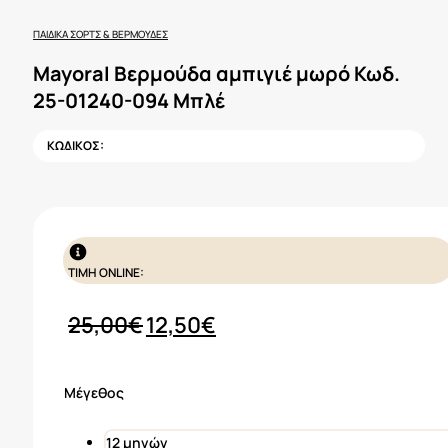
ΠΑΙΔΙΚΆ ΣΟΡΤΣ & ΒΕΡΜΟΎΔΕΣ
Mayoral Βερμούδα αμπιγιέ μωρό Κωδ.
25-01240-094 Μπλέ
ΚΩΔΙΚΟΣ:
ΤΙΜΗ ONLINE:
Original
Η
25,00
€
12,50
€
price
τρέχουσα
was:
τιμή
Μέγεθος
25,00€.
είναι:
12,50€.
12 μηνών