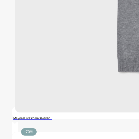
Mayoral Σετ κολάν πλεκτό..
-70%