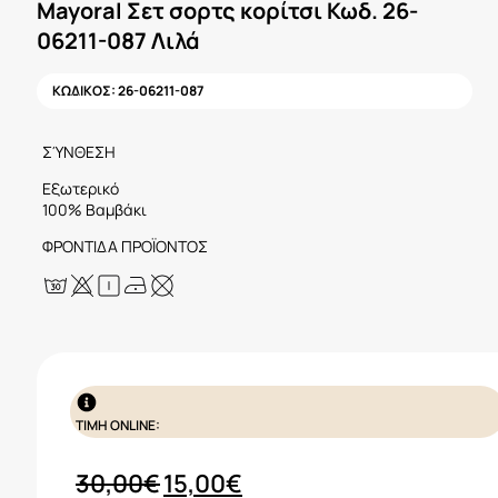
Mayoral Σετ σορτς κορίτσι Κωδ. 26-
06211-087 Λιλά
ΚΩΔΙΚΟΣ:
26-06211-087
ΣΎΝΘΕΣΗ
Εξωτερικό
100% Βαμβάκι
ΦΡΟΝΤΙΔΑ ΠΡΟΪΟΝΤΟΣ
ΤΙΜΗ ONLINE:
Original
Η
30,00
€
15,00
€