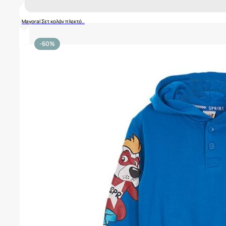
Mayoral Σετ κολάν πλεκτό..
-60%