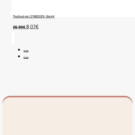
Παιδικό σετ 21982029 -Sprint
Original
Η
8,07
€
26,90
€
price
τρέχουσα
was:
τιμή
26,90€.
είναι:
8,07€.