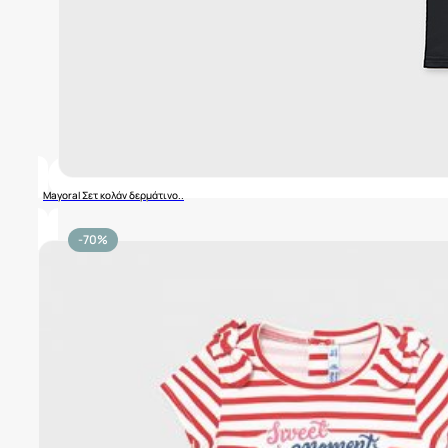
Mayoral Σετ κολάν δερμάτινο..
-70%