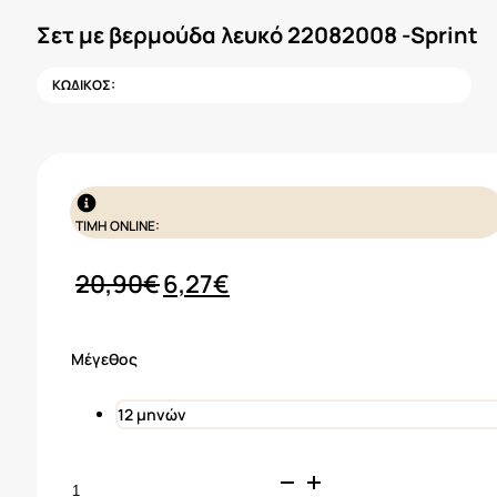
Σετ με βερμούδα λευκό 22082008 -Sprint
ΚΩΔΙΚΟΣ:
ΤΙΜΗ ONLINE:
Original
Η
20,90
€
6,27
€
price
τρέχουσα
was:
τιμή
Μέγεθος
20,90€.
είναι:
6,27€.
12 μηνών
Σετ