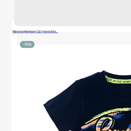
Mayoral Newborn Σετ παντελόνι..
-70%