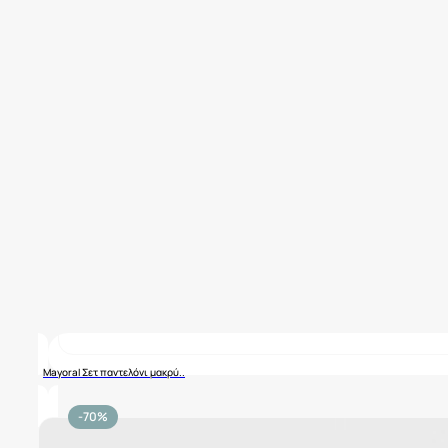
Mayoral Σετ παντελόνι μακρύ..
-70%