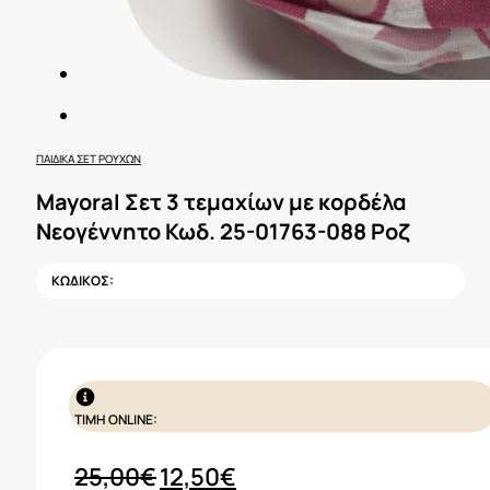
ΠΑΙΔΙΚΆ ΣΕΤ ΡΟΎΧΩΝ
Mayoral Σετ 3 τεμαχίων με κορδέλα
Νεογέννητο Κωδ. 25-01763-088 Ροζ
ΚΩΔΙΚΟΣ:
ΤΙΜΗ ONLINE:
Original
Η
25,00
€
12,50
€