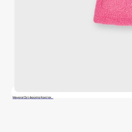
Mayoral Σετ φούστα Κορίτσι..