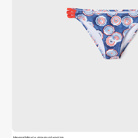
Mayoral Μπικίνι σταμπωτό κορίτσι..