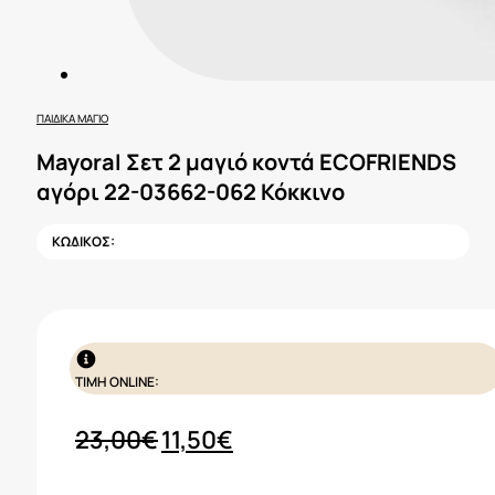
ΠΑΙΔΙΚΆ ΜΑΓΙΌ
Mayoral Σετ 2 μαγιό κοντά ECOFRIENDS
αγόρι 22-03662-062 Κόκκινο
ΚΩΔΙΚΟΣ:
ΤΙΜΗ ONLINE:
Original
Η
23,00
€
11,50
€
price
τρέχουσα