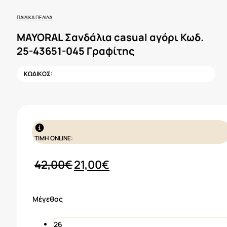
ΠΑΙΔΙΚΆ ΠΈΔΙΛΑ
MAYORAL Σανδάλια casual αγόρι Κωδ.
25-43651-045 Γραφίτης
ΚΩΔΙΚΟΣ:
ΤΙΜΗ ONLINE:
Original
Η
42,00
€
21,00
€
price
τρέχουσα
was:
τιμή
Μέγεθος
42,00€.
είναι:
21,00€.
26