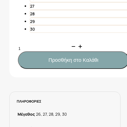
27
28
29
30
MAYORAL
Σανδάλια
casual
Προσθήκη στο Καλάθι
αγόρι
Κωδ.
25-
43651-
045
Γραφίτης
ΠΛΗΡΟΦΟΡΙΕΣ
ποσότητα
Μέγεθος
26, 27, 28, 29, 30