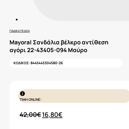
ΠΑΙΔΙΚΆ ΠΈΔΙΛΑ
Mayoral Σανδάλια βέλκρο αντίθεση
αγόρι 22-43405-094 Μαύρο
ΚΩΔΙΚΟΣ:
8445445304580-26
ΤΙΜΗ ONLINE:
Original
Η
42,00
€
16,80
€
price
τρέχουσα