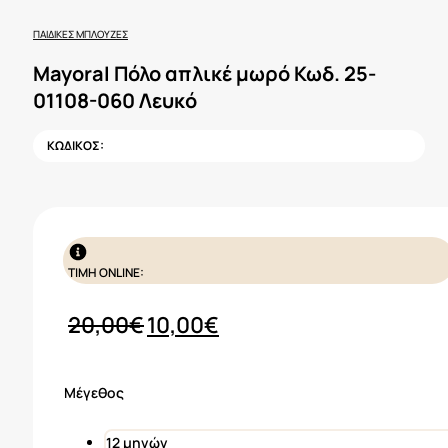
ΠΑΙΔΙΚΈΣ ΜΠΛΟΎΖΕΣ
Mayoral Πόλο απλικέ μωρό Κωδ. 25-
01108-060 Λευκό
ΚΩΔΙΚΟΣ:
ΤΙΜΗ ONLINE:
Original
Η
20,00
€
10,00
€
price
τρέχουσα
was:
τιμή
Μέγεθος
20,00€.
είναι:
10,00€.
12 μηνών