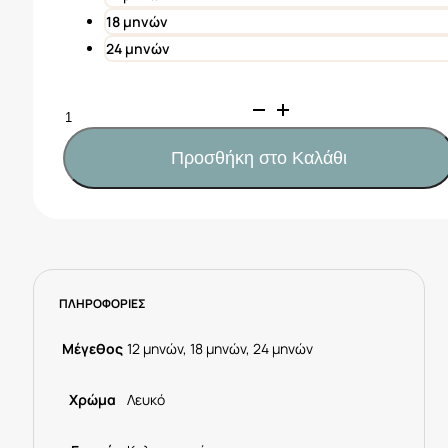
18 μηνών
24 μηνών
Mayoral
Πόλο
απλικέ
Προσθήκη στο Καλάθι
μωρό
Κωδ.
25-
01108-
060
Λευκό
ΠΛΗΡΟΦΟΡΙΕΣ
ποσότητα
Μέγεθος
12 μηνών, 18 μηνών, 24 μηνών
Χρώμα
Λευκό