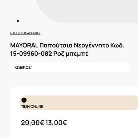
ΠΑΠΟΎΤΣΙΑ ΑΓΚΑΛΙΆΣ
MAYORAL Παπούτσια Νεογέννητο Κωδ.
15-09960-082 Ροζ μπεμπέ
ΚΩΔΙΚΟΣ:
ΤΙΜΗ ONLINE:
Original
Η
20,00
€
13,00
€
price
τρέχουσα