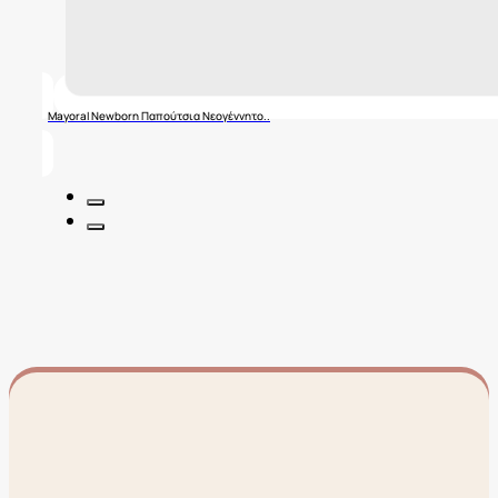
Mayoral Newborn Παπούτσια Νεογέννητο..