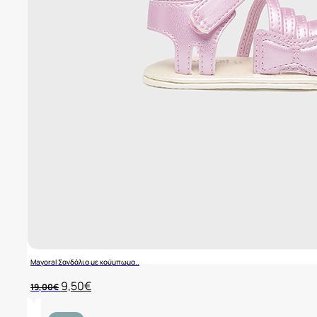
Mayoral Σανδάλια με κούμπωμα..
Original
Η
9,50
€
19,00
€
price
τρέχουσα
was:
τιμή