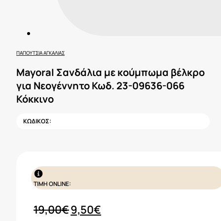
ΠΑΠΟΎΤΣΙΑ ΑΓΚΑΛΙΆΣ
Mayoral Σανδάλια με κούμπωμα βέλκρο
για Νεογέννητο Κωδ. 23-09636-066
Κόκκινο
ΚΩΔΙΚΟΣ:
ΤΙΜΗ ONLINE:
Original
Η
19,00
€
9,50
€