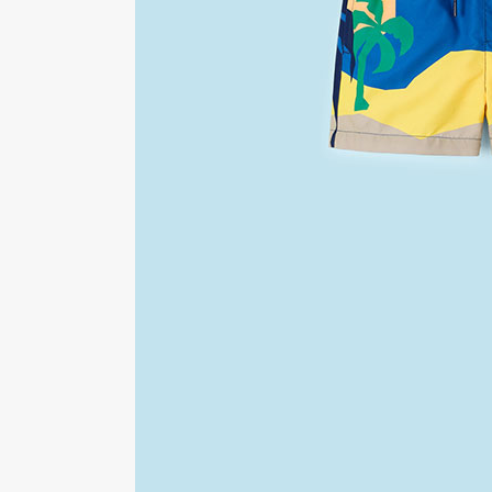
Αξεσουάρ Αυτοκινήτου