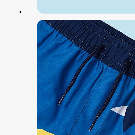
Αξεσουάρ Καροτσιού