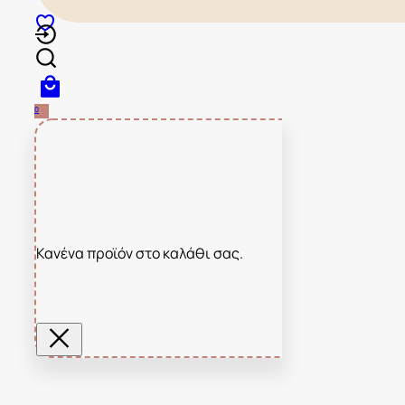
0
Κανένα προϊόν στο καλάθι σας.