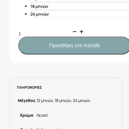
18 μηνών
24 μηνών
Mayoral
Μπλούζα
βολάν
Προσθήκη στο Καλάθι
στα
μανίκια
μωρό
Κωδ.
25-
01042-
ΠΛΗΡΟΦΟΡΙΕΣ
054
Λευκό-
μπλέ
Μέγεθος
12 μηνών, 18 μηνών, 24 μηνών
ποσότητα
Χρώμα
Λευκό