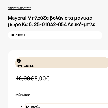
ΠΑΙΔΙΚΈΣ ΜΠΛΟΎΖΕΣ
Mayoral Μπλούζα βολάν στα μανίκια
μωρό Κωδ. 25-01042-054 Λευκό-μπλέ
ΚΩΔΙΚΟΣ:
ΤΙΜΗ ONLINE:
Original
Η
16,00
€
8,00
€
price
τρέχουσα
was:
τιμή
Μέγεθος
16,00€.
είναι:
8,00€.
12 μηνών