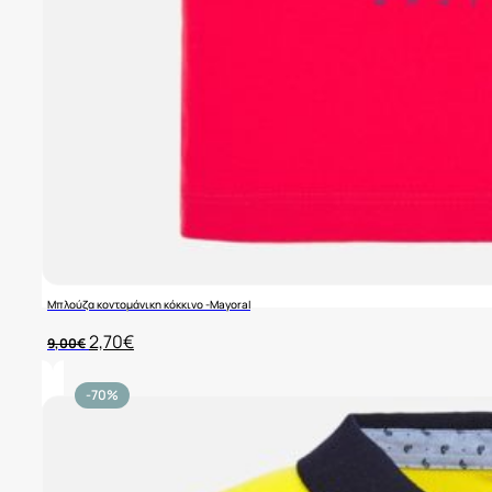
Μπλούζα κοντομάνικη κόκκινο -Mayoral
Original
Η
2,70
€
9,00
€
price
τρέχουσα
was:
τιμή
9,00€.
είναι:
-70%
2,70€.