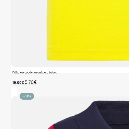
Πόλο κοντομάνικο απλίκες baby..
Original
Η
5,70
€
19,00
€
price
τρέχουσα
was:
τιμή
19,00€.
είναι:
-70%
5,70€.