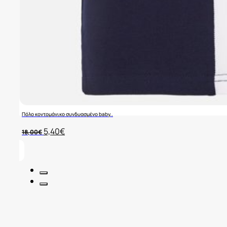
Πόλο κοντομάνικο συνδυασμένο baby..
Original
Η
5,40
€
18,00
€
price
τρέχουσα
was:
τιμή
18,00€.
είναι:
5,40€.