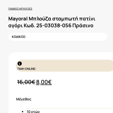
ΠΑΙΔΙΚΈΣ ΜΠΛΟΎΖΕΣ
Mayoral Μπλούζα σταμπωτή πατίνι
αγόρι Κωδ. 25-03038-056 Πράσινο
ΚΩΔΙΚΟΣ:
ΤΙΜΗ ONLINE:
Original
Η
16,00
€
8,00
€
price
τρέχουσα
was:
τιμή
Μέγεθος
16,00€.
είναι:
8,00€.
10 ετών