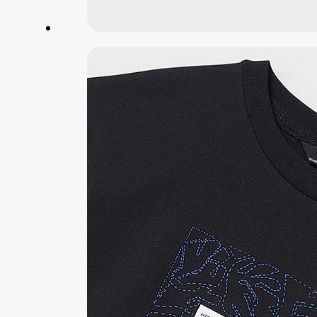
Αξεσουάρ Καροτσιού