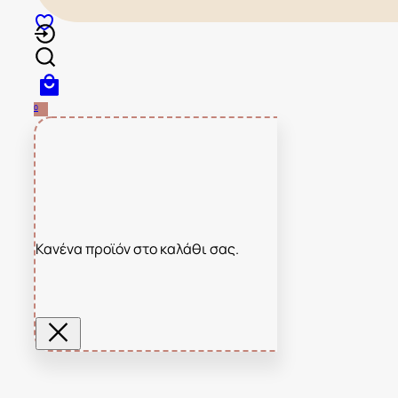
0
Κανένα προϊόν στο καλάθι σας.