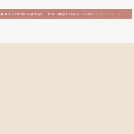
OX NOW
ΑΠΟΣΤΟΛΗ ΜΕ BOX NOW
ΔΩΡΕΑΝ ΜΕΤΑΦΟΡΙΚΑ ΑΝΩ ΤΩΝ 50€ ΜΕ
Παιδικά Μπουφάν
Παιδικά Μποτάκια & Μπότες
Παιδικά Μαγιό
Παιδικές Εσπαντρίγιες
Παιδικές Ζακέτες
Παιδικές Σαγιονάρες
Παιδικά Κολάν
Παιδικές Πιτζάμες
Παιδικές Φούστες
Παιδικά Αξεσουάρ