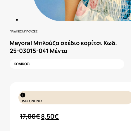
ΠΑΙΔΙΚΈΣ ΜΠΛΟΎΖΕΣ
Mayoral Μπλούζα σχέδιο κορίτσι Κωδ.
25-03015-041 Μέντα
ΚΩΔΙΚΟΣ:
ΤΙΜΗ ONLINE:
Original
Η
17,00
€
8,50
€
price
τρέχουσα