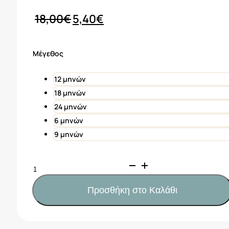
Original
Η
18,00
€
5,40
€
price
τρέχουσα
was:
τιμή
Μέγεθος
18,00€.
είναι:
5,40€.
12 μηνών
18 μηνών
24 μηνών
6 μηνών
9 μηνών
Πόλο
κοντομάνικο
καράβια
Προσθήκη στο Καλάθι
baby
αγόρι
ναυτικό