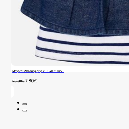
Mayoral Μπλούζα ριγέ 29-03002-027..
Original
Η
7,80
€
26,00
€
price
τρέχουσα
was:
τιμή
26,00€.
είναι:
7,80€.