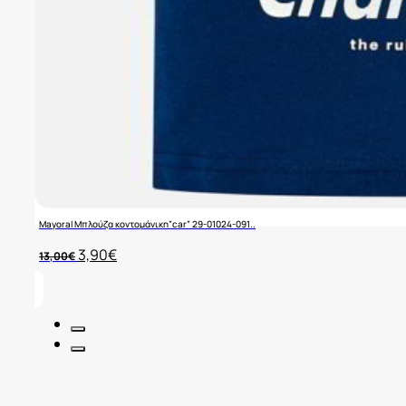
Mayoral Μπλούζα κοντομάνικη”car” 29-01024-091..
Original
Η
3,90
€
13,00
€
price
τρέχουσα
was:
τιμή
13,00€.
είναι:
3,90€.