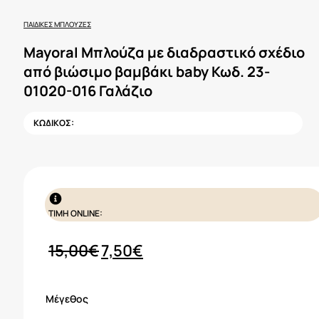
ΠΑΙΔΙΚΈΣ ΜΠΛΟΎΖΕΣ
Mayoral Μπλούζα με διαδραστικό σχέδιο
από βιώσιμο βαμβάκι baby Κωδ. 23-
01020-016 Γαλάζιο
ΚΩΔΙΚΟΣ:
ΤΙΜΗ ONLINE:
Original
Η
15,00
€
7,50
€
price
τρέχουσα
was:
τιμή
Μέγεθος
15,00€.
είναι: