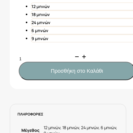
7,50€.
12 μηνών
18 μηνών
24 μηνών
6 μηνών
9 μηνών
Mayoral
Μπλούζα
με
Προσθήκη στο Καλάθι
διαδραστικό
σχέδιο
από
βιώσιμο
βαμβάκι
baby
ΠΛΗΡΟΦΟΡΙΕΣ
Κωδ.
23-
01020-
12 μηνών, 18 μηνών, 24 μηνών, 6 μηνών,
Μέγεθος