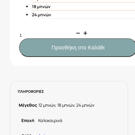
18 μηνών
24 μηνών
Mayoral
Μπλούζα
διαδραστική
Προσθήκη στο Καλάθι
ζωάκια
μωρό
Κωδ.
25-
01061-
041
ΠΛΗΡΟΦΟΡΙΕΣ
Ελέφαντας
ποσότητα
Μέγεθος
12 μηνών, 18 μηνών, 24 μηνών
Εποχή
Καλοκαιρινά