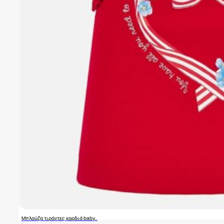
Μπλούζα τιράντες καρδιά baby..