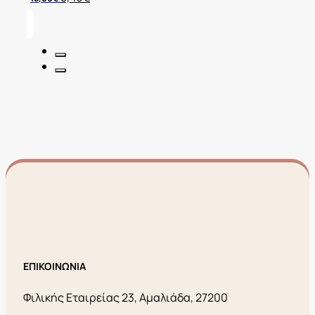
price
τρέχουσα
was:
τιμή
18,00€.
είναι:
5,40€.
ΕΠΙΚΟΙΝΩΝΙΑ
Φιλικής Εταιρείας 23, Αμαλιάδα, 27200