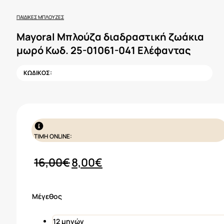
ΠΑΙΔΙΚΈΣ ΜΠΛΟΎΖΕΣ
Mayoral Μπλούζα διαδραστική ζωάκια
μωρό Κωδ. 25-01061-041 Ελέφαντας
ΚΩΔΙΚΟΣ:
ΤΙΜΗ ONLINE:
Original
Η
16,00
€
8,00
€
price
τρέχουσα
was:
τιμή
Μέγεθος
16,00€.
είναι:
8,00€.
12 μηνών