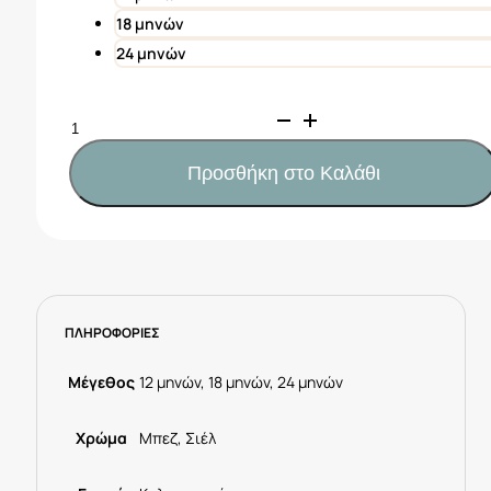
18 μηνών
24 μηνών
Mayoral
Μπλούζα
μπαλαρίνες
Προσθήκη στο Καλάθι
μωρό
Κωδ.
25-
01041-
046
Μπέζ-
ΠΛΗΡΟΦΟΡΙΕΣ
σιέλ
ποσότητα
Μέγεθος
12 μηνών, 18 μηνών, 24 μηνών
Χρώμα
Μπεζ, Σιέλ