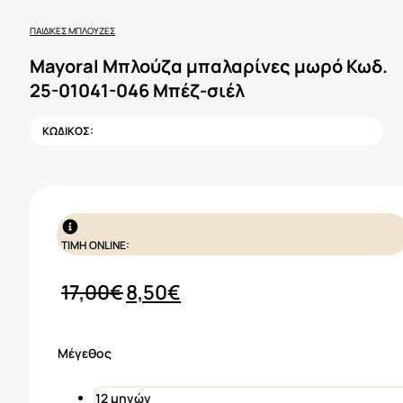
ΠΑΙΔΙΚΈΣ ΜΠΛΟΎΖΕΣ
Mayoral Μπλούζα μπαλαρίνες μωρό Κωδ.
25-01041-046 Μπέζ-σιέλ
ΚΩΔΙΚΟΣ:
ΤΙΜΗ ONLINE:
Original
Η
17,00
€
8,50
€
price
τρέχουσα
was:
τιμή
Μέγεθος
17,00€.
είναι:
8,50€.
12 μηνών