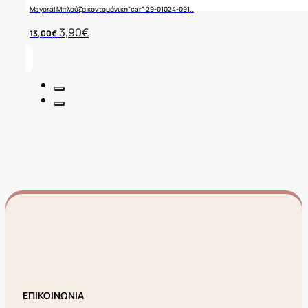
Mayoral Μπλούζα κοντομάνικη”car” 29-01024-091..
Original
Η
3,90
€
13,00
€
price
τρέχουσα
was:
τιμή
13,00€.
είναι:
3,90€.
ΕΠΙΚΟΙΝΩΝΙΑ