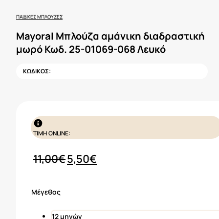
ΠΑΙΔΙΚΈΣ ΜΠΛΟΎΖΕΣ
Mayoral Μπλούζα αμάνικη διαδραστική
μωρό Κωδ. 25-01069-068 Λευκό
ΚΩΔΙΚΟΣ:
ΤΙΜΗ ONLINE:
Original
Η
11,00
€
5,50
€
price
τρέχουσα
was:
τιμή
Μέγεθος
11,00€.
είναι:
5,50€.
12 μηνών