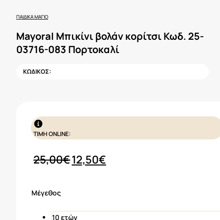
ΠΑΙΔΙΚΆ ΜΑΓΙΌ
Mayoral Μπικίνι βολάν κορίτσι Κωδ. 25-
03716-083 Πορτοκαλί
ΚΩΔΙΚΟΣ:
ΤΙΜΗ ONLINE:
Original
Η
25,00
€
12,50
€
price
τρέχουσα
was:
τιμή
Μέγεθος
25,00€.
είναι:
12,50€.
10 ετών