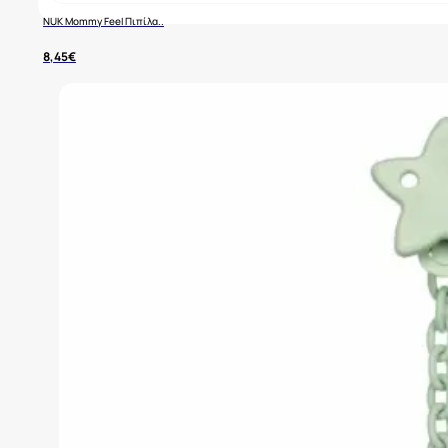
NUK Mommy Feel Πιπίλα..
8,45
€