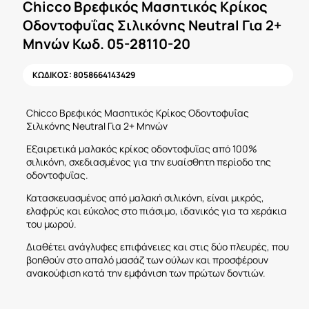
Chicco Βρεφικός Μασητικός Κρίκος
Οδοντοφυΐας Σιλικόνης Neutral Για 2+
Μηνών Κωδ. 05-28110-20
ΚΩΔΙΚΟΣ:
8058664143429
Chicco
Βρεφικός Μασητικός Κρίκος Οδοντοφυΐας
Σιλικόνης Neutral Για 2+ Μηνών
Εξαιρετικά μαλακός κρίκος οδοντοφυΐας από 100%
σιλικόνη, σχεδιασμένος για την ευαίσθητη περίοδο της
οδοντοφυΐας.
Κατασκευασμένος από μαλακή σιλικόνη, είναι μικρός,
ελαφρύς και εύκολος στο πιάσιμο, ιδανικός για τα χεράκια
του μωρού.
Διαθέτει ανάγλυφες επιφάνειες και στις δύο πλευρές, που
βοηθούν στο απαλό μασάζ των ούλων και προσφέρουν
ανακούφιση κατά την εμφάνιση των πρώτων δοντιών.