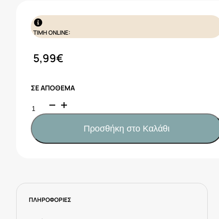
ΤΙΜΗ ONLINE:
5,99
€
ΣΕ ΑΠΌΘΕΜΑ
Chicco
Βρεφικός
Μασητικός
Προσθήκη στο Καλάθι
Κρίκος
Οδοντοφυΐας
Σιλικόνης
Neutral
Για
2+
ΠΛΗΡΟΦΟΡΙΕΣ
Μηνών
Κωδ.