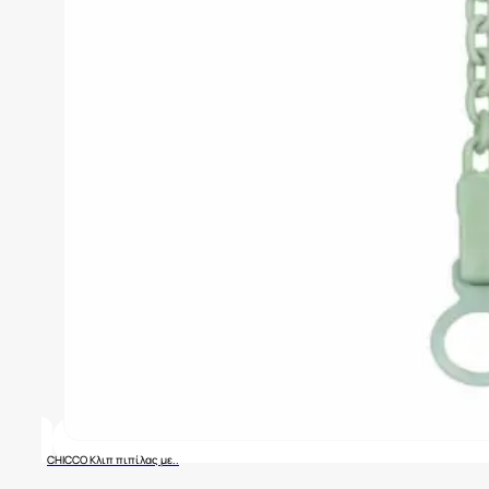
CHICCO Κλιπ πιπίλας με..