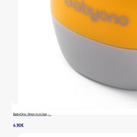
BabyOno: Θήκη πιπίλας –..
4,90
€