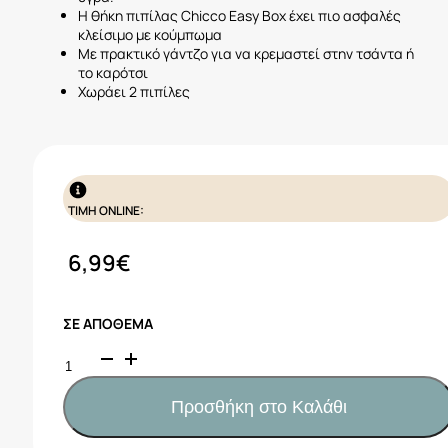
Η θήκη πιπίλας Chicco Easy Box έχει πιο ασφαλές
κλείσιμο με κούμπωμα
Με πρακτικό γάντζο για να κρεμαστεί στην τσάντα ή
το καρότσι
Χωράει 2 πιπίλες
ΤΙΜΗ ONLINE:
6,99
€
ΣΕ ΑΠΌΘΕΜΑ
Chicco
Θήκη
Για
Προσθήκη στο Καλάθι
2
Πιπίλες