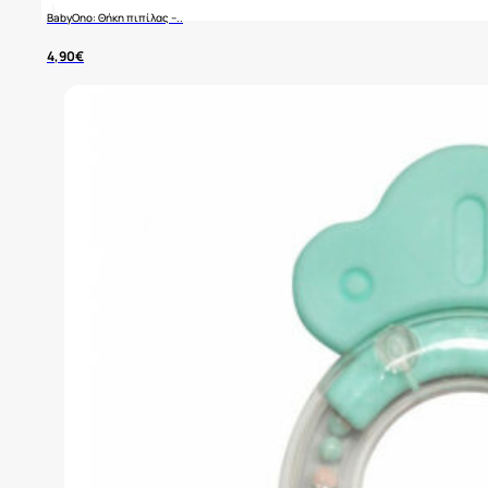
BabyOno: Θήκη πιπίλας –..
4,90
€