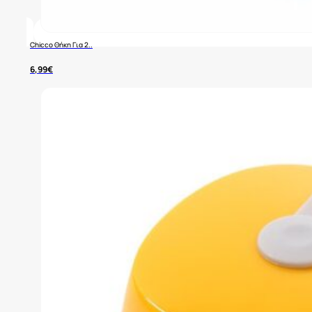
Chicco Θήκη Για 2..
6,99
€