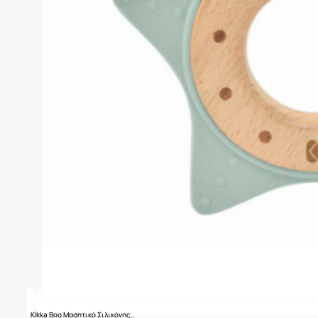
Kikka Boo Μασητικό Σιλικόνης..