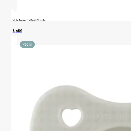
NUK Mommy Feel Πιπίλα..
8,45
€
-50%