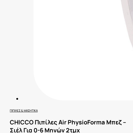
ΠΙΠΊΛΕΣ & ΜΑΣΗΤΙΚΆ
CHICCO Πιπίλες Air PhysioForma Μπεζ –
Σιέλ Για 0-6 Μηνών 2τμχ