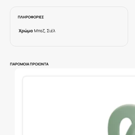
Για
0-
ΠΛΗΡΟΦΟΡΙΕΣ
6
Μηνών
2τμχ
Χρώμα
Μπεζ, Σιέλ
ποσότητα
ΠΑΡΟΜΟΙΑ ΠΡΟΙΟΝΤΑ