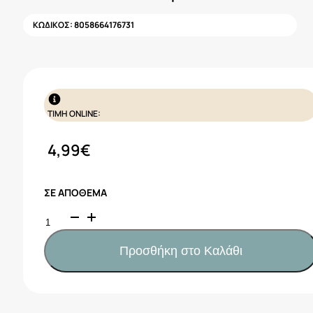
ΚΩΔΙΚΟΣ:
8058664176731
ΤΙΜΗ ONLINE:
4,99
€
ΣΕ ΑΠΌΘΕΜΑ
CHICCO
Πιπίλες
Air
Προσθήκη στο Καλάθι
PhysioForma
Μπεζ
-
Σιέλ