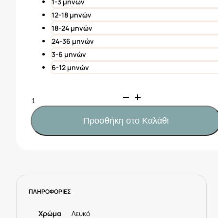
21,42€.
1-3 μηνών
12-18 μηνών
18-24 μηνών
24-36 μηνών
3-6 μηνών
6-12 μηνών
Pretty
Baby
Συσκευασία
Προσθήκη στο Καλάθι
6
τεμαχίων
.Βρεφικά
κορμάκια
μακρύ
μανίκι
ΠΛΗΡΟΦΟΡΙΕΣ
Love.
Βαμβακερά
100%
Χρώμα
Λευκό