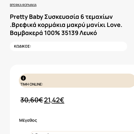
ΒΡΕΦΙΚΆ ΦΟΡΜΆΚΙΑ
Pretty Baby Συσκευασία 6 τεμαχίων
.Βρεφικά κορμάκια μακρύ μανίκι Love.
Βαμβακερά 100% 35139 Λευκό
ΚΩΔΙΚΟΣ:
ΤΙΜΗ ONLINE:
Original
Η
30,60
€
21,42
€
price
τρέχουσα
was:
τιμή
Μέγεθος
30,60€.
είναι: