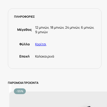
φυστικί
-
Mayoral
ΠΛΗΡΟΦΟΡΙΕΣ
ποσότητα
12 μηνών, 18 μηνών, 24 μηνών, 6 μηνών,
Μέγεθος
9 μηνών
Φύλλο
Κορίτσι
Εποχή
Καλοκαιρινά
ΠΑΡΟΜΟΙΑ ΠΡΟΙΟΝΤΑ
-55%