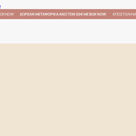
ο
ΠΟΣΤΟΛΗ ΜΕ BOX NOW
ΔΩΡΕΑΝ ΜΕΤΑΦΟΡΙΚΑ ΑΝΩ ΤΩΝ 50€ ΜΕ BOX NOW
Βόλτα & Μετακίνηση
Μπάνιο & Περιποίηση
Παιδικά Φορέματα
Παιδικά Μοκασίνια
Παιδικές Φόρμες
Παπούτσια Αγκαλιάς
Φαγητό & Θηλασμός
Παιδικές Σαλοπέτες
Παιδικές Παντόφλες
Παιχνίδι & Ανάπτυξη
Παιδικά Σορτς & Βερμούδες
Παιδικές Κάλτσες
Βρεφικά Ρούχα & Παπούτσια
Παιδικά Πουκάμισα
Βρεφικό Δωμάτιο
Παιδικά Ισοθερμικά
Παιδικές Τσάντες
Παιδικό Δωμάτιο