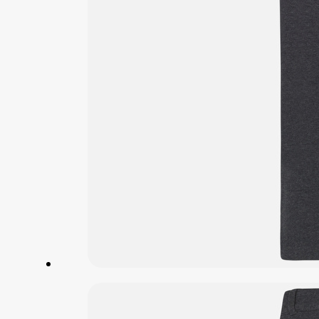
Αξεσουάρ Αυτοκινήτου