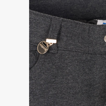
Αξεσουάρ Καροτσιού