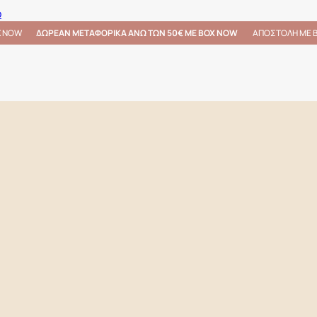
ο
OW
ΑΠΟΣΤΟΛΗ ΜΕ BOX NOW
ΔΩΡΕΑΝ ΜΕΤΑΦΟΡΙΚΑ ΑΝΩ ΤΩΝ 50€ ΜΕ BOX
Βόλτα & Μετακίνηση
Μπάνιο & Περιποίηση
Παιδικά Φορέματα
Παιδικά Μοκασίνια
Παιδικές Φόρμες
Παπούτσια Αγκαλιάς
Φαγητό & Θηλασμός
Παιδικές Σαλοπέτες
Παιδικές Παντόφλες
Παιχνίδι & Ανάπτυξη
Παιδικά Σορτς & Βερμούδες
Παιδικές Κάλτσες
Βρεφικά Ρούχα & Παπούτσια
Παιδικά Πουκάμισα
Βρεφικό Δωμάτιο
Παιδικά Ισοθερμικά
Παιδικές Τσάντες
Παιδικό Δωμάτιο