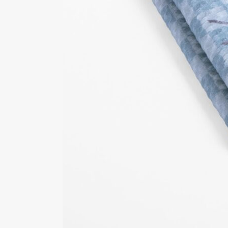
Αξεσουάρ Αυτοκινήτου