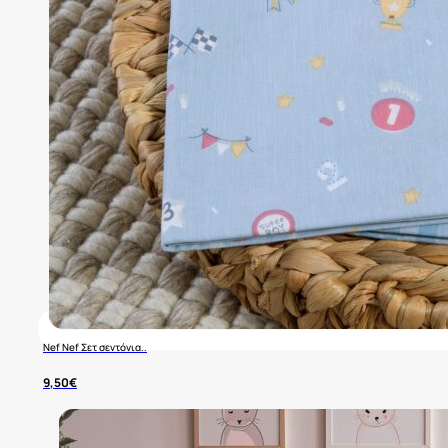
Nef Nef Σετ σεντόνια..
9,50
€