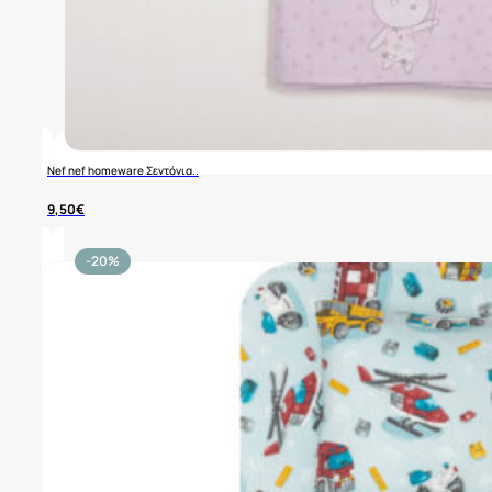
Nef nef homeware Σεντόνια..
9,50
€
-20%