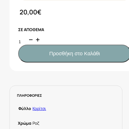
20,00
€
ΣΕ ΑΠΌΘΕΜΑ
Nef
Nef
Βρεφικά
Προσθήκη στο Καλάθι
σεντόνια
κούνιας
Spring
happiness
Ροζ
Κωδ.
ΠΛΗΡΟΦΟΡΙΕΣ
039588
ποσότητα
Φύλλο
Κορίτσι
Χρώμα
Ροζ