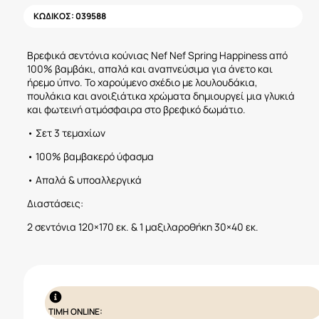
ΚΩΔΙΚΟΣ:
039588
Βρεφικά σεντόνια κούνιας Nef Nef Spring Happiness από
100% βαμβάκι, απαλά και αναπνεύσιμα για άνετο και
ήρεμο ύπνο. Το χαρούμενο σχέδιο με λουλουδάκια,
πουλάκια και ανοιξιάτικα χρώματα δημιουργεί μια γλυκιά
και φωτεινή ατμόσφαιρα στο βρεφικό δωμάτιο.
• Σετ 3 τεμαχίων
• 100% βαμβακερό ύφασμα
• Απαλά & υποαλλεργικά
Διαστάσεις:
2 σεντόνια 120×170 εκ. & 1 μαξιλαροθήκη 30×40 εκ.
ΤΙΜΗ ONLINE: