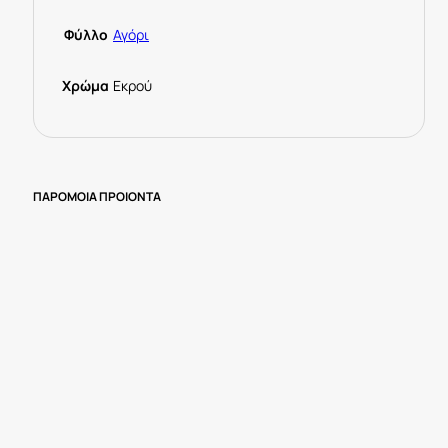
Κωδ.
039780
Φύλλο
Αγόρι
ποσότητα
Χρώμα
Εκρού
ΠΑΡΟΜΟΙΑ ΠΡΟΙΟΝΤΑ