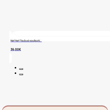
Nef Nef Παιδικό κουβερλί..
36,00
€