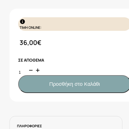
ΤΙΜΗ ONLINE:
36,00
€
ΣΕ ΑΠΌΘΕΜΑ
Nef
Nef
Παιδικό
Προσθήκη στο Καλάθι
κουβερλί
μονό
Dinosaur
art
180X240
Εκρού/
ΠΛΗΡΟΦΟΡΙΕΣ
Γκρί