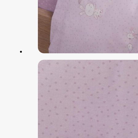
Αξεσουάρ Καροτσιού