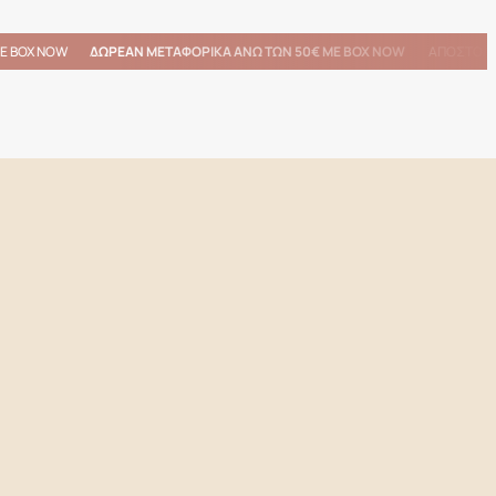
NOW
ΑΠΟΣΤΟΛΗ ΜΕ BOX NOW
ΔΩΡΕΑΝ ΜΕΤΑΦΟΡΙΚΑ ΑΝΩ ΤΩΝ 50€ ΜΕ BO
Παιδικά Μπουφάν
Παιδικά Μποτάκια & Μπότες
Παιδικά Μαγιό
Παιδικές Εσπαντρίγιες
Παιδικές Ζακέτες
Παιδικές Σαγιονάρες
Παιδικά Κολάν
Παιδικές Πιτζάμες
Παιδικές Φούστες
Παιδικά Αξεσουάρ