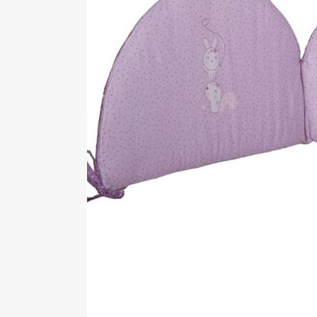
Αξεσουάρ Αυτοκινήτου