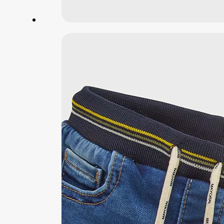
Αξεσουάρ Καροτσιού