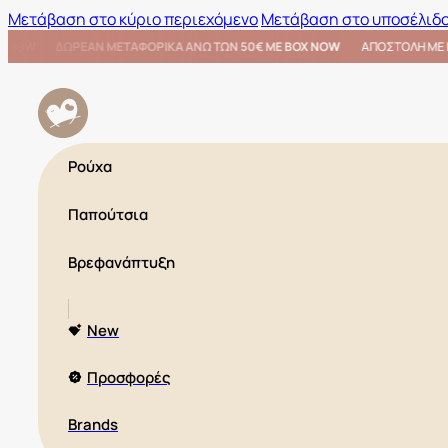
Μετάβαση στο κύριο περιεχόμενο
Μετάβαση στο υποσέλιδ
ΟΛΗ ΜΕ BOX NOW
ΔΩΡΕΑΝ ΜΕΤΑΦΟΡΙΚΑ ΑΝΩ ΤΩΝ 50€ ΜΕ BOX NOW
ΑΠΟ
ΚΑΤΗΓΟΡΙΕΣ
ΚΑΤΗΓΟΡΙΕΣ
Ρούχα
Παιδικά Σετ Ρούχων
Παιδικά Sneakers
Παπούτσια
Παιδικές Μπλούζες
Παιδικά Πέδιλα
Παιδικά Παντελόνια
Παιδικές Μπαλαρίνες
Βρεφανάπτυξη
Παιδικά Πουλόβερ
Παιδικά Εσώρουχα
New
Παιδικά Φούτερ
Παιδικά Καλσόν
Προσφορές
Παιδικά Μπουρνούζια
Brands