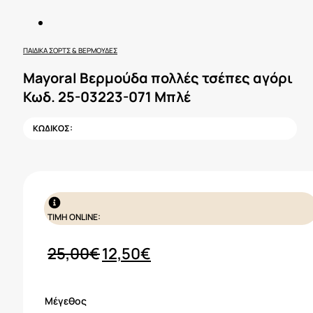
ΠΑΙΔΙΚΆ ΣΟΡΤΣ & ΒΕΡΜΟΎΔΕΣ
Mayoral Βερμούδα πολλές τσέπες αγόρι
Κωδ. 25-03223-071 Μπλέ
ΚΩΔΙΚΟΣ:
ΤΙΜΗ ONLINE:
Original
Η
25,00
€
12,50
€
price
τρέχουσα
was:
τιμή
Μέγεθος