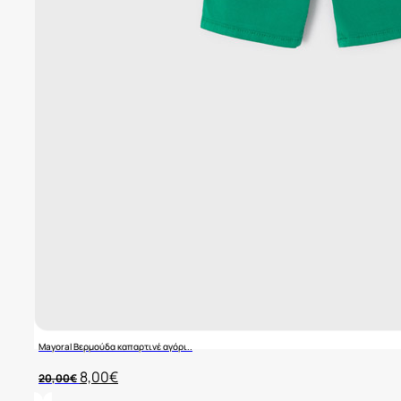
Mayoral Βερμούδα καπαρτινέ αγόρι..
Original
Η
8,00
€
20,00
€
price
τρέχουσα