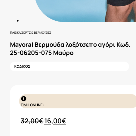
ΠΑΙΔΙΚΆ ΣΟΡΤΣ & ΒΕΡΜΟΎΔΕΣ
Mayoral Βερμούδα λοξότσεπο αγόρι Κωδ.
25-06205-075 Μαύρο
ΚΩΔΙΚΟΣ:
ΤΙΜΗ ONLINE:
Original
Η
32,00
€
16,00
€
price
τρέχουσα