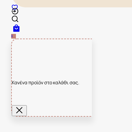
0
Κανένα προϊόν στο καλάθι σας.