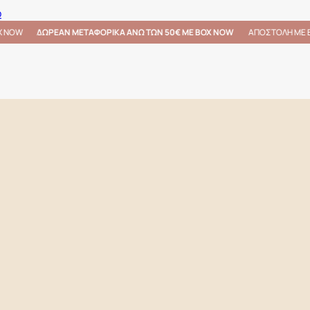
ο
ΟΛΗ ΜΕ BOX NOW
ΔΩΡΕΑΝ ΜΕΤΑΦΟΡΙΚΑ ΑΝΩ ΤΩΝ 50€ ΜΕ BOX NOW
ΑΠΟ
Βόλτα & Μετακίνηση
Μπάνιο & Περιποίηση
Παιδικά Φορέματα
Παιδικά Μοκασίνια
Παιδικές Φόρμες
Παπούτσια Αγκαλιάς
Φαγητό & Θηλασμός
Παιδικές Σαλοπέτες
Παιδικές Παντόφλες
Παιχνίδι & Ανάπτυξη
Παιδικά Σορτς & Βερμούδες
Παιδικές Κάλτσες
Βρεφικά Ρούχα & Παπούτσια
Παιδικά Πουκάμισα
Βρεφικό Δωμάτιο
Παιδικά Ισοθερμικά
Παιδικές Τσάντες
Παιδικό Δωμάτιο