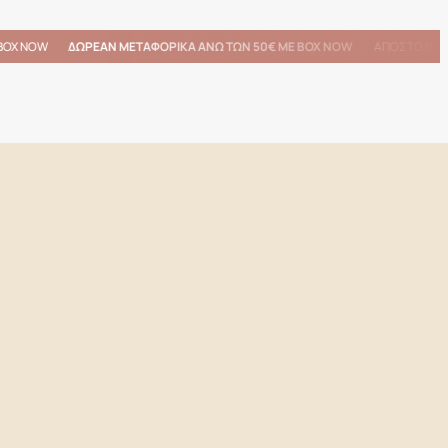
ΣΤΟΛΗ ΜΕ BOX NOW
ΔΩΡΕΑΝ ΜΕΤΑΦΟΡΙΚΑ ΑΝΩ ΤΩΝ 50€ ΜΕ BOX NOW
Παιδικά Μπουφάν
Παιδικά Μποτάκια & Μπότες
Παιδικά Μαγιό
Παιδικές Εσπαντρίγιες
Παιδικές Ζακέτες
Παιδικές Σαγιονάρες
Παιδικά Κολάν
Παιδικές Πιτζάμες
Παιδικές Φούστες
Παιδικά Αξεσουάρ