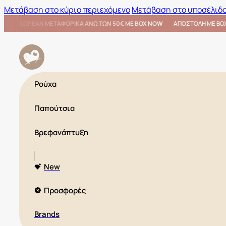
Μετάβαση στο κύριο περιεχόμενο
Μετάβαση στο υποσέλιδ
Η ΜΕ BOX NOW
ΔΩΡΕΑΝ ΜΕΤΑΦΟΡΙΚΑ ΑΝΩ ΤΩΝ 50€ ΜΕ BOX NOW
ΑΠΟΣΤ
ΚΑΤΗΓΟΡΙΕΣ
ΚΑΤΗΓΟΡΙΕΣ
Ρούχα
Παιδικά Σετ Ρούχων
Παιδικά Sneakers
Παπούτσια
Παιδικές Μπλούζες
Παιδικά Πέδιλα
Παιδικά Παντελόνια
Παιδικές Μπαλαρίνες
Βρεφανάπτυξη
Παιδικά Πουλόβερ
Παιδικά Εσώρουχα
New
Παιδικά Φούτερ
Παιδικά Καλσόν
Προσφορές
Παιδικά Μπουρνούζια
Brands