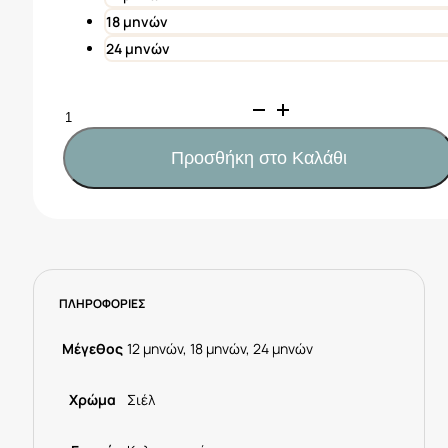
18 μηνών
24 μηνών
Mayoral
Βερμούδα
λινή
Προσθήκη στο Καλάθι
μωρό
Κωδ.
25-
01247-
025
Σιέλ
ΠΛΗΡΟΦΟΡΙΕΣ
ποσότητα
Μέγεθος
12 μηνών, 18 μηνών, 24 μηνών
Χρώμα
Σιέλ