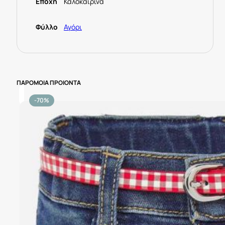
Εποχή
Καλοκαιρινά
Φύλλο
Αγόρι
ΠΑΡΟΜΟΙΑ ΠΡΟΙΟΝΤΑ
-70%