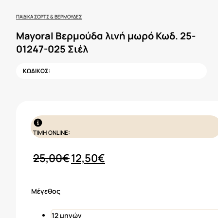
ΠΑΙΔΙΚΆ ΣΟΡΤΣ & ΒΕΡΜΟΎΔΕΣ
Mayoral Βερμούδα λινή μωρό Κωδ. 25-
01247-025 Σιέλ
ΚΩΔΙΚΟΣ:
ΤΙΜΗ ONLINE:
Original
Η
25,00
€
12,50
€
price
τρέχουσα
was:
τιμή
Μέγεθος
25,00€.
είναι:
12,50€.
12 μηνών