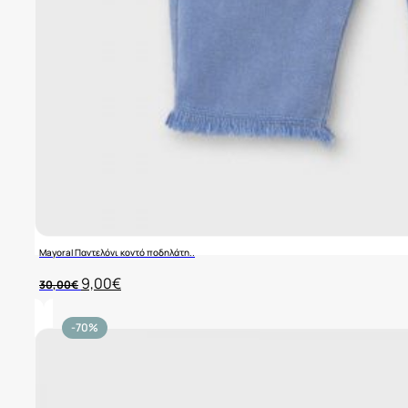
Mayoral Παντελόνι κοντό ποδηλάτη..
Original
Η
9,00
€
30,00
€
price
τρέχουσα
was:
τιμή
30,00€.
είναι:
-70%
9,00€.