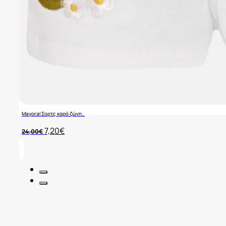
Mayoral Σορτς καρό ζώνη..
Original
Η
7,20
€
24,00
€
price
τρέχουσα
was:
τιμή
24,00€.
είναι:
7,20€.