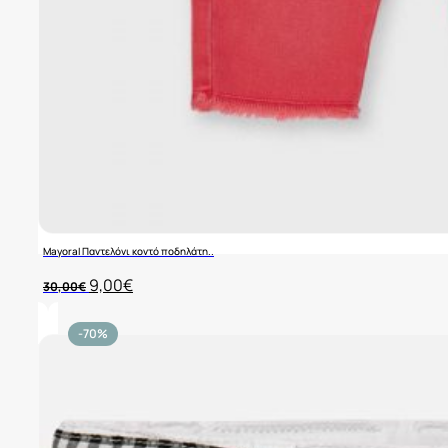
Mayoral Παντελόνι κοντό ποδηλάτη..
Original
Η
9,00
€
30,00
€
price
τρέχουσα
was:
τιμή
30,00€.
είναι:
-70%
9,00€.